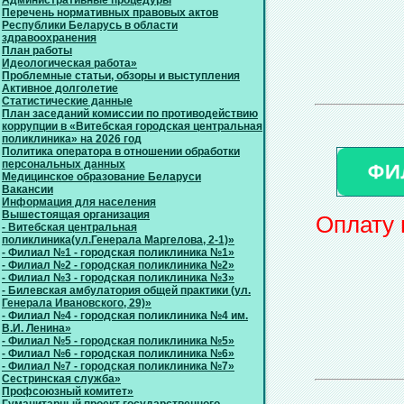
Административные процедуры
Перечень нормативных правовых актов
Республики Беларусь в области
здравоохранения
План работы
Идеологическая работа»
Проблемные статьи, обзоры и выступления
Активное долголетие
Статистические данные
План заседаний комиссии по противодействию
коррупции в «Витебская городская центральная
поликлиника» на 2026 год
Политика оператора в отношении обработки
персональных данных
Медицинское образование Беларуси
Вакансии
Информация для населения
Вышестоящая организация
Оплату 
- Витебская центральная
поликлиника(ул.Генерала Маргелова, 2-1)»
- Филиал №1 - городская поликлиника №1»
- Филиал №2 - городская поликлиника №2»
- Филиал №3 - городская поликлиника №3»
- Билевская амбулатория общей практики (ул.
Генерала Ивановского, 29)»
- Филиал №4 - городская поликлиника №4 им.
В.И. Ленина»
- Филиал №5 - городская поликлиника №5»
- Филиал №6 - городская поликлиника №6»
- Филиал №7 - городская поликлиника №7»
Сестринская служба»
Профсоюзный комитет»